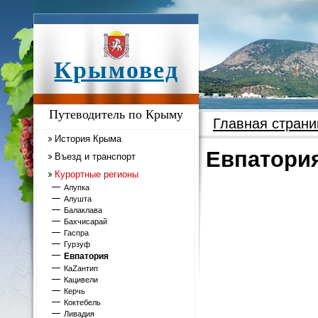
Крымовед
Путеводитель по Крыму
Главная страни
История Крыма
Евпатория
Въезд и транспорт
Курортные регионы
Алупка
Алушта
Балаклава
Бахчисарай
Гаспра
Гурзуф
Евпатория
КаZантип
Кацивели
Керчь
Коктебель
Ливадия