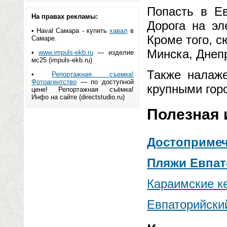
Попасть в Е
На правах рекламы:
Дорога на эл
•
Haval Самара - купить
хавал
в
Кроме того, с
Самаре.
Минска, Днеп
•
www.impuls-ekb.ru
— изделие
мс25 (impuls-ekb.ru)
Также налаж
•
Репортажная съемка!
Фотоагентство
— по доступной
крупными гор
цене! Репортажная съёмка!
Инфо на сайте (directstudio.ru)
Полезная
Достопримеч
Пляжи Евпа
Караимские к
Евпаторийски