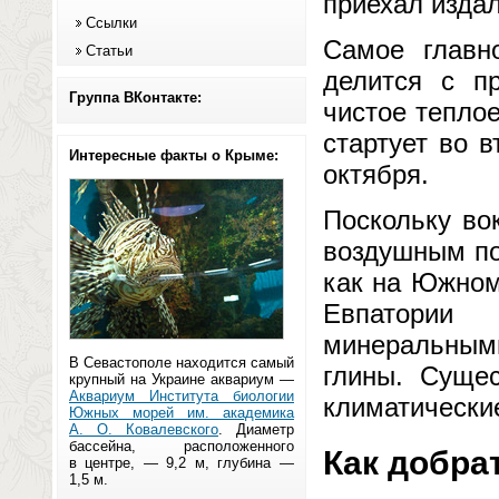
приехал издал
Ссылки
Самое главн
Статьи
делится с п
Группа ВКонтакте:
чистое тепло
стартует во 
Интересные факты о Крыме:
октября.
Поскольку во
воздушным по
как на Южном
Евпатории
минеральным
В Севастополе находится самый
глины. Сущес
крупный на Украине аквариум —
Аквариум Института биологии
климатические
Южных морей им. академика
А. О. Ковалевского
. Диаметр
бассейна, расположенного
Как добра
в центре, — 9,2 м, глубина —
1,5 м.