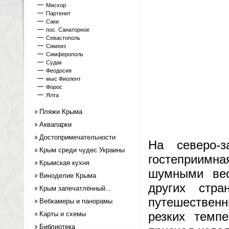
Мисхор
Партенит
Саки
пос. Санаторное
Севастополь
Симеиз
Симферополь
Судак
Феодосия
мыс Фиолент
Форос
Ялта
Пляжи Крыма
Аквапарки
Достопримечательности
На северо-
Крым среди чудес Украины
гостеприимна
Крымская кухня
шумными вес
Виноделие Крыма
других стра
Крым запечатлённый...
путешественн
Вебкамеры и панорамы
резких темп
Карты и схемы
Библиотека