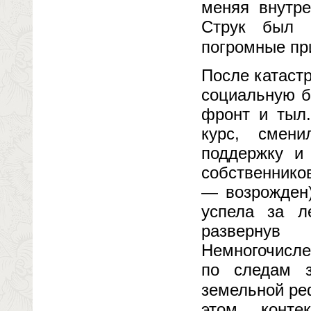
меняя внутре
Струк был 
погромные пр
После катаст
социальную б
фронт и тыл.
курс, смени
поддержку и
собственнико
— возрожден)
успела за л
развернув
Немногочисле
по следам з
земельной ре
этом конте