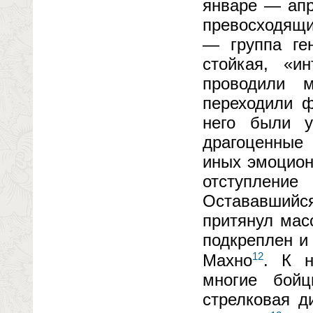
январе — апр
превосходящи
— группа ген
стойкая, «и
проводили 
переходили 
него были у
драгоценные 
иных эмоциона
отступление
Остававшийс
притянул мас
подкреплен и
12
Махно
. К н
многие бой
стрелковая д