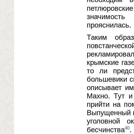
петлюровские
значимость
прояснилась.
Таким обра
повстанчес
рекламирова
крымские газ
то ли предс
большевики с
описывает им
Махно. Тут 
прийти на по
Выпущенный и
уголовной 
40
бесчинства
.