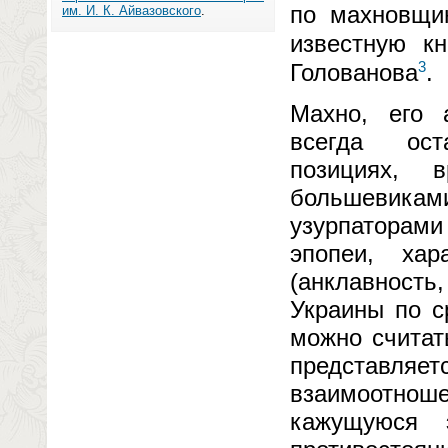
по махновщи
им. И. К. Айвазовского
.
известную к
3
Голованова
.
Махно, его 
всегда ост
позициях, 
большевика
узурпаторами
эпопеи, хар
(анклавность,
Украины по с
можно считат
представл
взаимоотноше
кажущуюся э