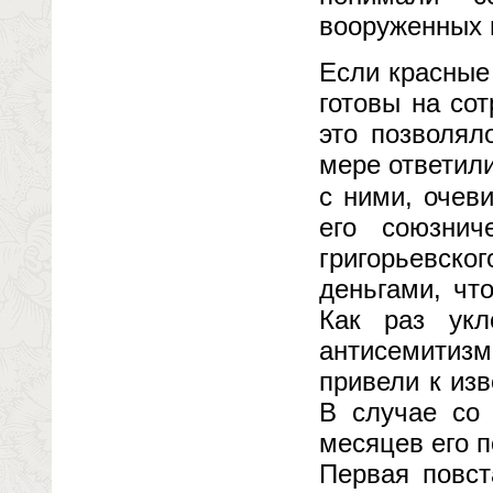
вооруженных 
Если красные
готовы на со
это позволял
мере ответили
с ними, очев
его союзни
григорьевско
деньгами, чт
Как раз укл
антисемитиз
привели к из
В случае со
месяцев его п
Первая повст