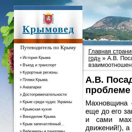
Крымовед
Путеводитель по Крыму
Главная страни
год»
» А.В. Пос
История Крыма
взаимоотношен
Въезд и транспорт
Курортные регионы
А.В. Поса
Пляжи Крыма
Аквапарки
проблеме
Достопримечательности
Махновщина 
Крым среди чудес Украины
Крымская кухня
еще до его з
Виноделие Крыма
и сами мах
Крым запечатлённый...
движений!), а
Вебкамеры и панорамы