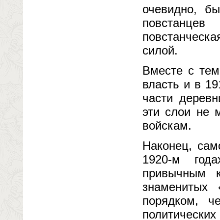
очевидно, б
повстанцев
повстанческ
силой.
Вместе с тем
власть и в 19
части деревн
эти слои не 
войскам.
Наконец, сам
1920-м год
привычным к
знаменитых 
порядком, ч
политически