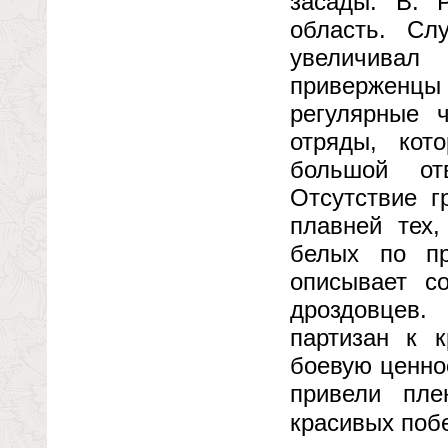
засады. В. 
область. Сл
увеличивал
приверженц
регулярные 
отряды, кот
большой от
Отсутствие г
плавней тех,
белых по пр
описывает со
дроздовцев
партизан к к
боевую ценно
привели пле
красивых поб