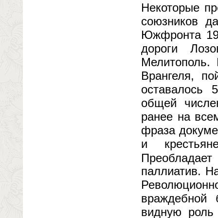
Некоторые пр
союзников да
Южфронта 19 
дороги Лоз
Мелитополь. 
Врангеля, по
оставалось 
общей числе
ранее на все
фраза докуме
и крестьян
Преобладает 
паллиатив. Н
Революцион
враждебной 
видную роль 