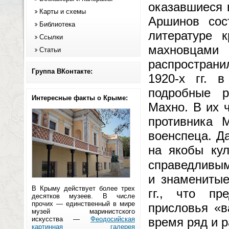
оказавшиеся 
Карты и схемы
Аршинов сос
Библиотека
литературе 
Ссылки
махновцам
Статьи
распространи
Группа ВКонтакте:
1920-х гг. 
подробные р
Интересные факты о Крыме:
Махно. В их 
противника 
военспеца. Д
на якобы кул
справедливы
и знаменитые
В Крыму действует более трех
гг., что пр
десятков музеев. В числе
прочих — единственный в мире
присловья «в
музей маринистского
искусства —
Феодосийская
время ряд и р
картинная галерея