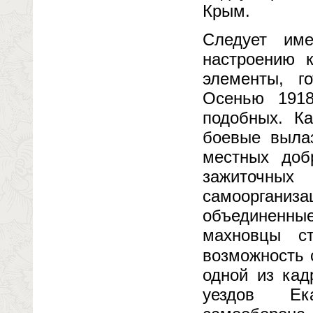
Крым.
Следует им
настроению к
элементы, г
Осенью 1918
подобных. Ка
боевые вылаз
местных доб
зажиточных
самоорганиза
объединенн
махновцы с
возможность 
одной из кад
уездов Ека