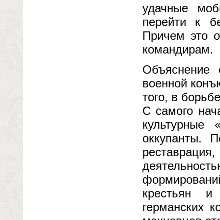
удачные моб
перейти к б
Причем это о
командирам.
Объяснение 
военной конъ
того, в борьб
С самого нач
культурные 
оккупанты. 
реставрац
деятельнос
формирований
крестьян и
германских к