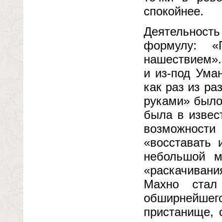
спокойнее.
Деятельност
формулу: «
нашествием».
и из-под Ума
как раз из р
руками» было
была в извес
возможност
«восставать 
небольшой м
«раскачивани
Махно стал
обширнейше
пристанище, 