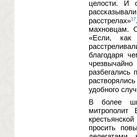
целости. И 
рассказывали
17
расстрелах»
махновцам. О
«Если, как
расстрелива
благодаря ч
чрезвычайн
разбегались 
растворялись
удобного случ
В более ши
митрополит 
крестьянской
просить пов
делегатами 