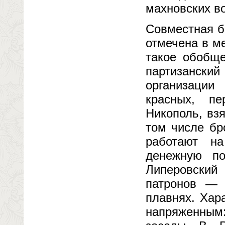
махновских в
Совместная б
отмечена в м
такое обобщ
партизански
организации
красных, пе
Никополь, вз
том числе бр
работают н
денежную по
Липеровский
патронов — 
плавнях. Хар
напряженным