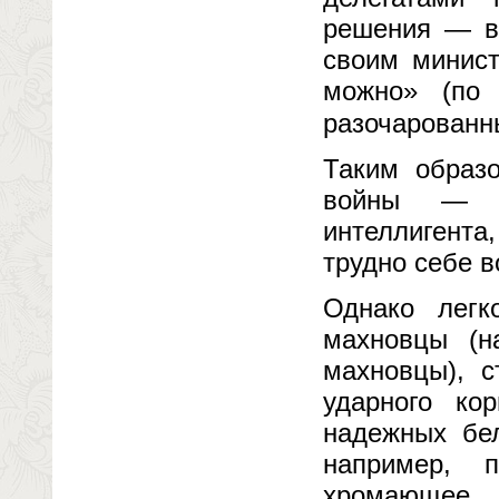
решения — в
своим минист
можно» (по 
разочарованн
Таким образ
войны — вр
интеллигент
трудно себе в
Однако легк
махновцы (н
махновцы), с
ударного ко
надежных бел
например, 
хромающее 