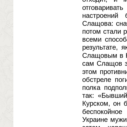
отговариват
настроений 
Слащова: сна
потом стали р
всеми способ
результате, 
Слащовым в К
сам Слащов з
этом противн
обстреле пог
полка подпол
так: «Бывший
Курском, он 
беспокойное
Украине мужи