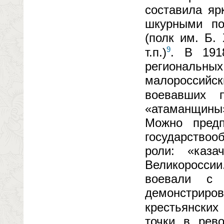
составила яр
шкурными по
(полк им. Б.
9
т.п.)
. В 191
региональны
малороссийск
воевавших 
«атаманщины
Можно пред
государствоо
роли: «каз
Великоросси
воевали с 
демонстрир
крестьянских
точки в рев