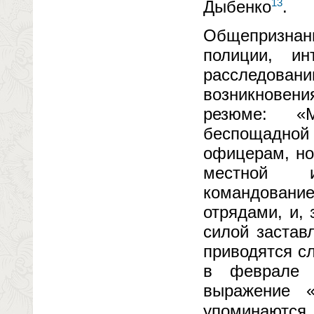
13
Дыбенко
.
Общепризнан
полиции, и
расследован
возникновен
резюме: «М
беспощадно
офицерам, но
местной и
командован
отрядами, и,
силой застав
приводятся с
в феврале 1
выражение «
упоминаются