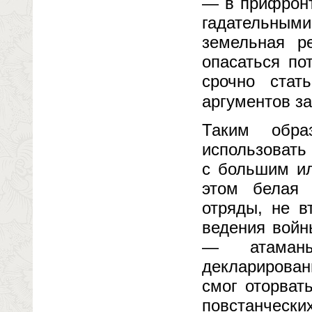
— в прифронт
гадательны
земельная р
опасаться по
срочно стат
аргументов з
Таким обра
использовать
с большим ил
этом белая 
отряды, не в
ведения войны
— атаманы
декларирован
смог оторват
повстанческ