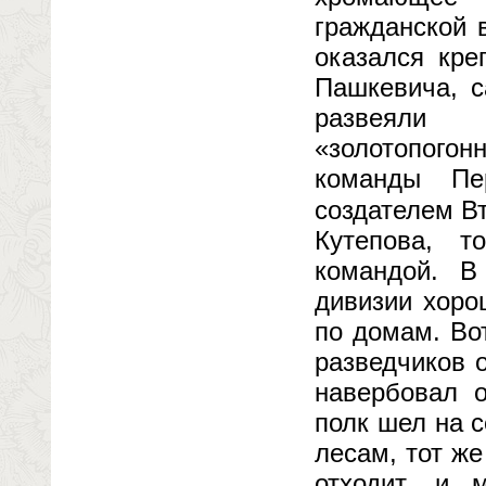
гражданской 
оказался кре
Пашкевича, с
развеяли 
«золотопого
команды Пе
создателем В
Кутепова, 
командой. В
дивизии хоро
по домам. Во
разведчиков 
навербовал о
полк шел на 
лесам, тот ж
отходит, и 