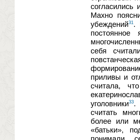
согласились 
Махно поясни
31
убеждений
.
постоянное
многочисленн
себя считал
повстанче
формировани
приливы и от
считала, чт
екатериносла
33
уголовники
.
считать мног
более или м
«батьки», п
понимали с