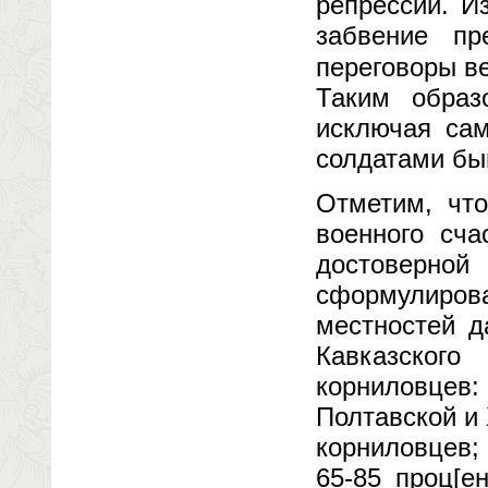
репрессий. И
забвение пр
переговоры в
Таким образ
исключая сам
солдатами бы
Отметим, чт
военного сча
достоверно
сформулиро
местностей д
Кавказског
корниловце
Полтавской и 
корниловцев;
65-85 проц[е