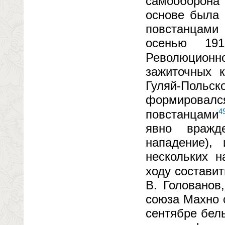
самооборона
основе была 
повстанцами
осенью 19
Революционн
зажиточных 
Гуляй-Пол
формировал
4
повстанцами
явно вражд
нападение)
нескольких н
ходу составит
В. Голованов
союза Махно 
сентябре бел