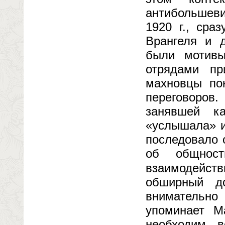
антибольшеви
1920 г., сра
Врангеля и д
были мотивы
отрядами п
махновцы по
переговоров
занявшей к
«услышала» и
последовало 
об общност
взаимодейст
обширный д
внимательно 
упоминает М
необходим 