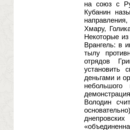
на союз с Р
Кубанин наз
направления,
Хмару, Голик
Некоторые из
Врангель: в 
тылу против
отрядов Гр
установить 
деньгами и о
небольшого 
демонстрация
Володин счи
основатель
днепровских
«объединенна