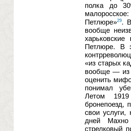
полка до 30
малоросско
29
Петлюре»
. 
вообще неизв
харьковские
Петлюре. В 
контрреволю
«из старых к
вообще — из 
оценить мифо
понимал убе
Летом 1919
бронепоезд, 
свои услуги,
дней Махно
стрелковый п