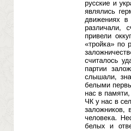
русские и ук
являлись гер
движениях в
различали, 
привели окку
«тройка» по 
заложничест
считалось уд
партии зало
слышали, зна
белыми первы
нас в памяти,
ЧК у нас в се
заложников, 
человека. Не
белых и отв