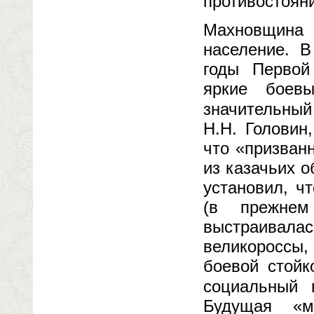
противостоян
Махновщина
население. В
годы Первой
яркие боевы
значительный
Н.Н. Головин
что «призван
из казачьих 
установил, ч
(в прежнем
выстраивала
великороссы,
боевой стойк
социальный 
Будущая «м