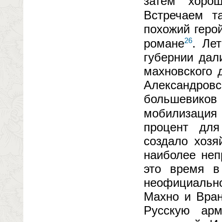
затем хоро
Встречаем т
похожий геро
26
романе
. Ле
губернии дал
махновского 
Александров
большевиков
мобилизация
процент для
создало хозя
наиболее не
это время в
неофициальн
Махно и Вран
Русскую ар