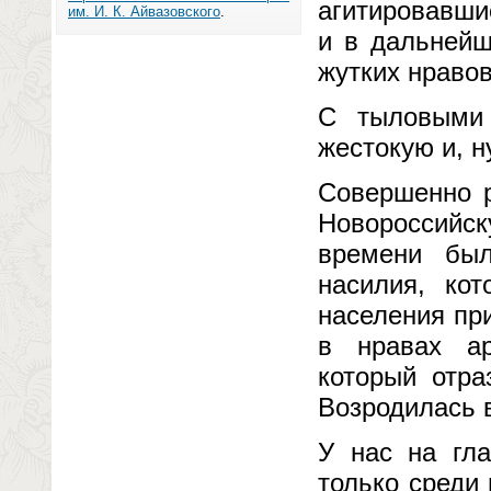
агитировавши
им. И. К. Айвазовского
.
и в дальней
жутких нраво
С тыловыми 
жестокую и, н
Совершенно р
Новороссийс
времени бы
насилия, ко
населения пр
в нравах ар
который отра
Возродилась 
У нас на гла
только среди 