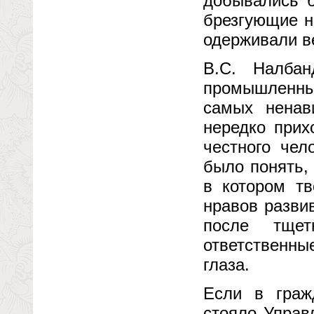
добывались б
брезгующие н
одерживали в
B.C. Налбан
промышленных
самых ненав
нередко прих
честного чел
было понять,
в котором тв
нравов разви
после тще
ответственны
глаза.
Если в граж
стояло Управ