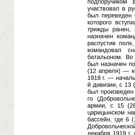
подпоручиком 
участвовал в ру
был переведен 
которого вступ
трижды ранен, 
назначен коман
распустив полк
командовал с
батальоном. Во 
был назначен п
(12 апреля) — к
1918 г. — началь
й дивизии, с 13
был произведен 
го (Добровольч
армии, с 15 (2
царицынском на
бассейн, где 6 
Добровольческой
декабря 1919 г.