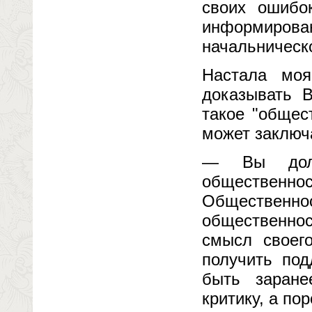
своих ошибо
информиров
начальническ
Настала моя
доказывать В
такое "общест
может заключ
— Вы долж
обществен
Обществен
общественно
смысл своег
получить под
быть заране
критику, а по