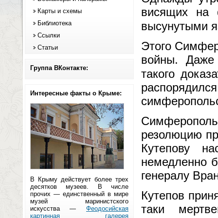
висящих на 
Карты и схемы
Библиотека
высунутыми 
Ссылки
Этого Симфер
Статьи
войны. Даже
Группа ВКонтакте:
такого доказ
распоряди
Интересные факты о Крыме:
симферопольс
Симферопол
резолюцию про
Кутепову н
немедленно б
генералу Вра
В Крыму действует более трех
десятков музеев. В числе
Кутепов приня
прочих — единственный в мире
музей маринистского
таки мертв
искусства —
Феодосийская
картинная галерея