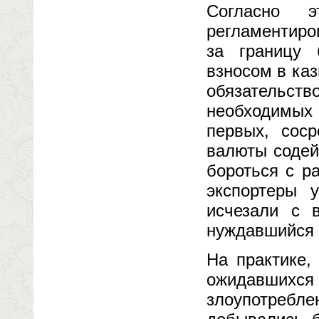
Согласно 
регламентиро
за границу 
взносом в каз
обязательст
необходимых
первых, соср
валюты содей
бороться с р
экспортеры 
исчезали с 
нуждавшийся 
На практике,
ожидавшихс
злоупотреб