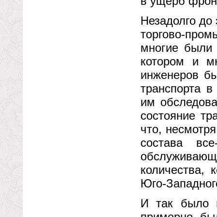
в ущерб фрон
Незадолго до
торгово-про
многие были 
котором и м
инженеров бы
транспорта в
им обследова
состояние тр
что, несмотр
состава все
обслуживающ
количества, 
Юго-Западног
И так было 
примерно бы