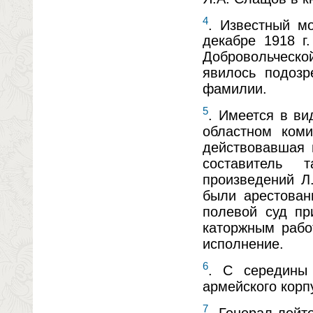
4
. Известный м
декабре 1918 г
Добровольческо
явилось подозр
фамилии.
5
. Имеется в ви
областном коми
действовавшая 
составитель т
произведений Л.
были арестован
полевой суд пр
каторжным рабо
исполнение.
6
. С середины 
армейского корп
7
. Генерал-лейт