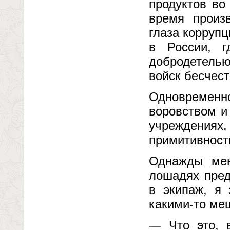
продуктов во
время произ
глаза коррупц
в России, г
добродетель
войск бесчес
Одновремен
воровством и
учреждениях,
примитивност
Однажды мен
лошадях пред
в экипаж, я 
какими-то ме
— Что это, в