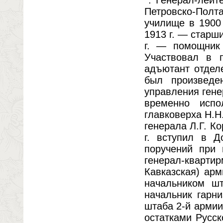
Петровско-Полт
училище в 1900
1913 г. — старш
г. — помощник 
Участвовал в 
адъютант отделе
был произведе
управления гене
временно испо
главковерха Н.Н
генерала Л.Г. К
г. вступил в 
поручений при 
генерал-кварти
Кавказская) ар
начальником шт
начальник гарн
штаба 2-й армии
остатками Русск