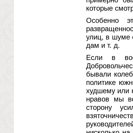
которые смотр
Особенно э
развращеннос
улиц, в шуме
дам и т. д.
Если в вое
Добровольче
бывали колеб
политике южн
худшему или 
нравов мы в
сторону уси
взяточниче
руководител
нисколько на