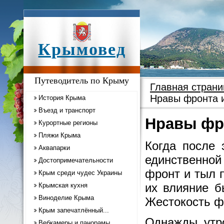
Крымовед
Путеводитель по Крыму
Главная страни
Нравы фронта 
История Крыма
Въезд и транспорт
Нравы фр
Курортные регионы
Пляжи Крыма
Когда после 
Аквапарки
единственной
Достопримечательности
фронт и тыл 
Крым среди чудес Украины
их влияние б
Крымская кухня
Виноделие Крыма
Жестокость фр
Крым запечатлённый...
Однажды утр
Вебкамеры и панорамы