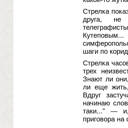
Стрелка показ
друга, не 
телеграфист
Кутеповым
симферопольс
шаги по коридо
Стрелка часов
трех неизве
Знают ли они
ли еще жить,
Вдруг застуч
начинаю слов
таки..." — 
приговора на 