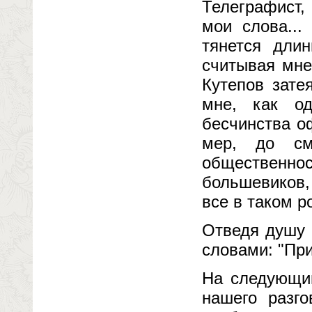
Телеграфист, 
мои слова...
тянется длин
считывая мне 
Кутепов зате
мне, как о
бесчинства о
мер, до см
общественнос
большевиков,
все в таком р
Отведя душу 
словами: "При
На следующий
нашего разг