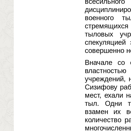
всесильно
дисциплинир
военного т
стремящихся 
тыловых учр
спекуляцией 
совершенно н
Вначале со 
властностью
учреждений, 
Сизифову раб
мест, ехали 
тыл. Одни т
взамен их в
количество р
многочисленн