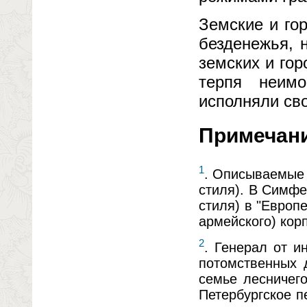
Земские и го
безденежья, 
земских и го
терпя неим
исполняли сво
Примечан
1
. Описываемые 
стиля). В Симфе
стиля) в "Европ
армейского) кор
2
. Генерал от и
потомственных 
семье лесничего
Петербургское п