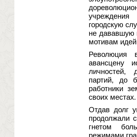
дореволюцио
учреждения
городскую сл
не дававшую 
мотивам идей
Революция в
авансцену 
личностей, 
партий, до 
работники зе
своих местах.
Отдав долг у
продолжали с
гнетом бол
режимами гра