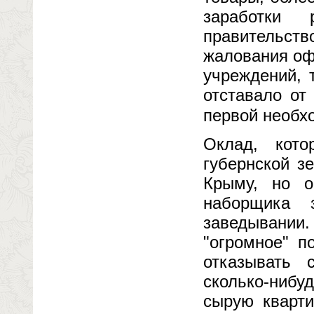
заработки 
правительств
жалования оф
учреждений, 
отставало от
первой необх
Оклад, кот
губернской з
Крыму, но о
наборщика 
заведывани
"огромное" п
отказывать 
сколько-нибу
сырую кварти