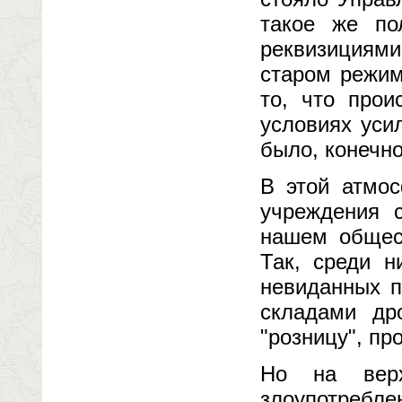
такое же по
реквизициям
старом режим
то, что прои
условиях уси
было, конечн
В этой атмос
учреждения с
нашем общест
Так, среди н
невиданных п
складами др
"розницу", пр
Но на верх
злоупотребл