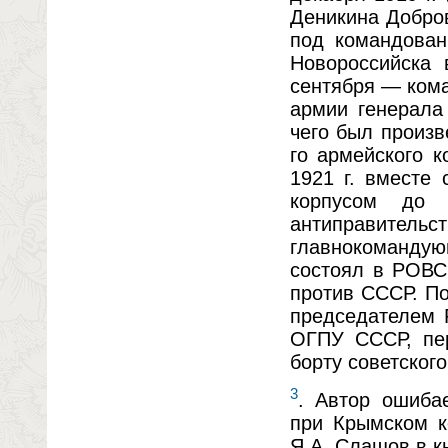
Деникина Добро
под командован
Новороссийска 
сентября — кома
армии генерала
чего был произв
го армейского 
1921 г. вместе
корпусом до
антиправитель
главнокомандую
состоял в РОВС
против СССР. По
председателем 
ОГПУ СССР, пер
борту советског
3
. Автор ошиба
при Крымском к
Я.А. Слащов в кн