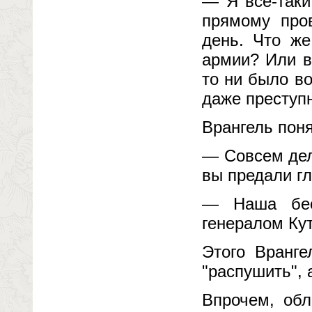
— Я все-таки
прямому пров
день. Что же
армии? Или в
то ни было в
даже преступ
Врангель поня
— Совсем дело
вы предали гл
— Наша бес
генералом Ку
Этого Вранг
"распушить", 
Впрочем, обл