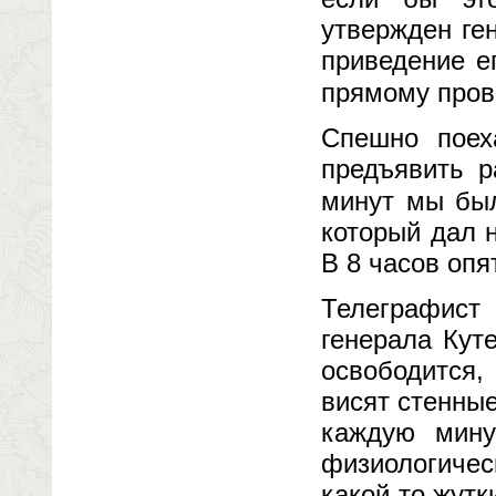
утвержден ге
приведение е
прямому пров
Спешно поех
предъявить р
минут мы был
который дал 
В 8 часов опя
Телеграфист
генерала Куте
освободится,
висят стенные
каждую мину
физиологичес
какой-то жутк