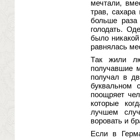
мечтали, вме
трав, сахара
больше раза 
голодать. Од
было никакой
равнялась ме
Так жили лю
получавшие м
получал в дв
буквальном с
поощряет чел
которые ког
лучшем случ
воровать и бр
Если в Герма