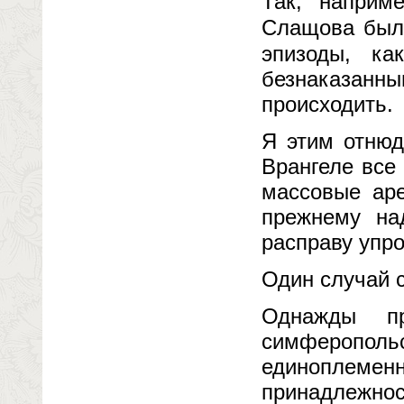
Так, наприме
Слащова был 
эпизоды, ка
безнаказан
происходить.
Я этим отнюд
Врангеле все
массовые аре
прежнему на
расправу упр
Один случай с
Однажды п
симферопол
единоплемен
принадлежно