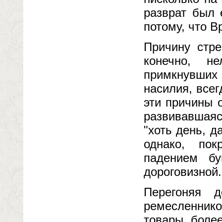
разврат был 
потому, что В
Причину стре
конечно, н
примкнувших
насилия, всег
эти причины 
развивавшаяс
"хоть день, д
однако, по
падением б
дороговизной.
Перегоняя 
ремесленник
товары, боле